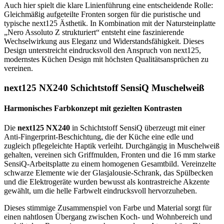
Auch hier spielt die klare Linienführung eine entscheidende Rolle:
Gleichmäßig aufgeteilte Fronten sorgen für die puristische und
typische next125 Ästhetik. In Kombination mit der Natursteinplatte
„Nero Assoluto Z strukturiert“ entsteht eine faszinierende
Wechselwirkung aus Eleganz und Widerstandsfähigkeit. Dieses
Design unterstreicht eindrucksvoll den Anspruch von next125,
modernstes Küchen Design mit höchsten Qualitätsansprüchen zu
vereinen.
next125 NX240 Schichtstoff SensiQ Muschelweiß
Harmonisches Farbkonzept mit gezielten Kontrasten
Die
next125 NX240
in Schichtstoff SensiQ überzeugt mit einer
Anti-Fingerprint-Beschichtung, die der Küche eine edle und
zugleich pflegeleichte Haptik verleiht. Durchgängig in Muschelweiß
gehalten, vereinen sich Griffmulden, Fronten und die 16 mm starke
SensiQ-Arbeitsplatte zu einem homogenen Gesamtbild. Vereinzelte
schwarze Elemente wie der Glasjalousie-Schrank, das Spülbecken
und die Elektrogeräte wurden bewusst als kontrastreiche Akzente
gewählt, um die helle Farbwelt eindrucksvoll hervorzuheben.
Dieses stimmige Zusammenspiel von Farbe und Material sorgt für
einen nahtlosen Übergang zwischen Koch- und Wohnbereich und