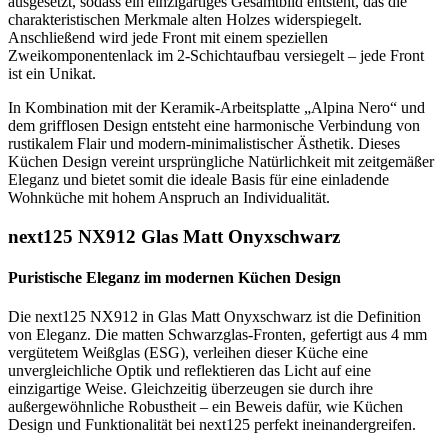
ausgesetzt, sodass ein einzigartiges Gesamtbild entsteht, das die
charakteristischen Merkmale alten Holzes widerspiegelt.
Anschließend wird jede Front mit einem speziellen
Zweikomponentenlack im 2-Schichtaufbau versiegelt – jede Front
ist ein Unikat.
In Kombination mit der Keramik-Arbeitsplatte „Alpina Nero“ und
dem grifflosen Design entsteht eine harmonische Verbindung von
rustikalem Flair und modern-minimalistischer Ästhetik. Dieses
Küchen Design vereint ursprüngliche Natürlichkeit mit zeitgemäßer
Eleganz und bietet somit die ideale Basis für eine einladende
Wohnküche mit hohem Anspruch an Individualität.
next125 NX912 Glas Matt Onyxschwarz
Puristische Eleganz im modernen Küchen Design
Die next125 NX912 in Glas Matt Onyxschwarz ist die Definition
von Eleganz. Die matten Schwarzglas-Fronten, gefertigt aus 4 mm
vergütetem Weißglas (ESG), verleihen dieser Küche eine
unvergleichliche Optik und reflektieren das Licht auf eine
einzigartige Weise. Gleichzeitig überzeugen sie durch ihre
außergewöhnliche Robustheit – ein Beweis dafür, wie Küchen
Design und Funktionalität bei next125 perfekt ineinandergreifen.