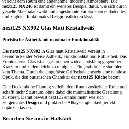
verleiht dem Raum eine angenehme, moderne Atmosphäre. Die
next125 NX240
ist damit ein weiteres Beispiel dafür, wie sich durch
gezielte Materialauswahl und abgestimmte Farbtöne ein einladendes
und zugleich funktionales
Design
realisieren lässt.
next125 NX902 Glas Matt Kristallweiß
Puristische Ästhetik mit maximaler Funktionalität
Die
next125 NX902
in Glas matt Kristallweiß vereint in
beeindruckender Weise Ästhetik, Funktionalität und Robustheit. Das
Frontmaterial Glas ist ausgesprochen widerstandsfähig gegenüber
Kratzern und zudem leicht zu reinigen – Fingerabdrücke sind hier
kein Thema. Durch die eingefräste Griffschale entsteht eine nahtlose
Optik, die den puristischen Charakter der
next125 Küche
betont.
Eine Deckenhöhe Planung verleiht dem Raum zusätzliche Ruhe und
schafft mehr Stauraum, ohne dabei die minimalistische Gestaltung
zu stören. Damit beweist next125 einmal mehr, wie sich
zeitgemäßes
Design
und praktische Alltagstauglichkeit perfekt
ergänzen lassen.
Besuchen Sie uns in Hallstadt